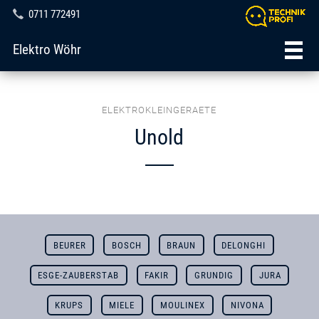
0711 772491
Elektro Wöhr
ELEKTROKLEINGERAETE
Unold
BEURER
BOSCH
BRAUN
DELONGHI
ESGE-ZAUBERSTAB
FAKIR
GRUNDIG
JURA
KRUPS
MIELE
MOULINEX
NIVONA