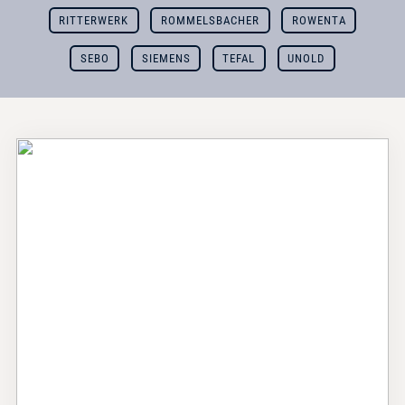
RITTERWERK
ROMMELSBACHER
ROWENTA
SEBO
SIEMENS
TEFAL
UNOLD