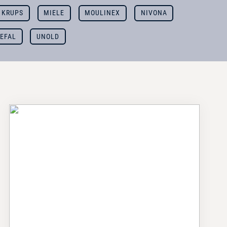
KRUPS
MIELE
MOULINEX
NIVONA
EFAL
UNOLD