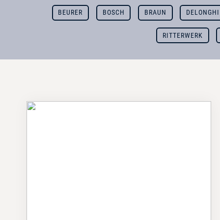
BEURER
BOSCH
BRAUN
DELONGHI
RITTERWERK