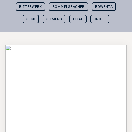
RITTERWERK
ROMMELSBACHER
ROWENTA
SEBO
SIEMENS
TEFAL
UNOLD