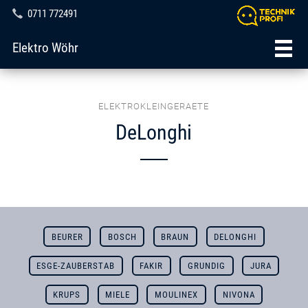
0711 772491
Elektro Wöhr
ELEKTROKLEINGERAETE
DeLonghi
BEURER
BOSCH
BRAUN
DELONGHI
ESGE-ZAUBERSTAB
FAKIR
GRUNDIG
JURA
KRUPS
MIELE
MOULINEX
NIVONA